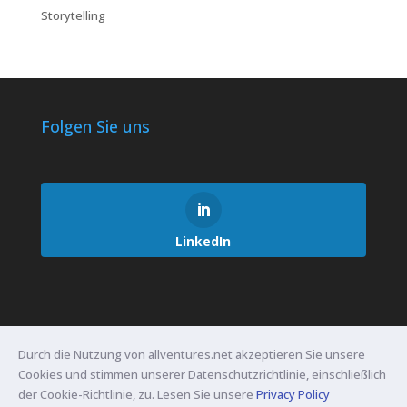
Storytelling
Folgen Sie uns
LinkedIn
Durch die Nutzung von allventures.net akzeptieren Sie unsere
Service-Partner
Presse
Kontakt
Cookies und stimmen unserer Datenschutzrichtlinie, einschließlich
Impressum / Bildquellen
AGB
Datenschutz
der Cookie-Richtlinie, zu. Lesen Sie unsere
Privacy Policy