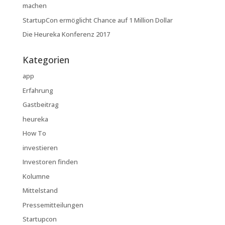
machen
StartupCon ermöglicht Chance auf 1 Million Dollar
Die Heureka Konferenz 2017
Kategorien
app
Erfahrung
Gastbeitrag
heureka
How To
investieren
Investoren finden
Kolumne
Mittelstand
Pressemitteilungen
Startupcon