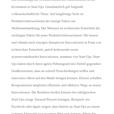
Investment in Start-Ups. Grundsätzlich gilt folgende
volkswirtschaftliche These: Auf langfristige Sicht ist
Produktivitätswachstum der einzige Faktor zur
Wohlstandsmehrung. Des Weiteren ist technischer Fortschritt der
wichtigste Faktor für jenes Produktivitätswachstum. Die besten
und oftmals auch einzigen disruptiven Innovationen in Form von
technischen Fortschritt, sprich bedeutende sowie
s
ystemverändernde
r
Innovationen, stammen von S
t
art-Ups. Start-
Ups haben durch ihren agilen Führungsstil den
V
orteil gegenüber
Großkonzernen, dass sie schnell Entscheidungen treffen und
innovative
Ideen auf den Markt bringen können. Ebenso schaffen
Kooperation
en
möglichst effiziente und effektive Wege zu neuen
Innovationen. Die Renditen hierbei können bei er
f
olgreichen
Start-Ups einige Tausend Prozent betragen. Beispiele wie
Facebook oder Apple zeigen, dass Anteile an Start-Ups zu einem
späteren Zeitpunkt von enormen Wert sein können. Allein das