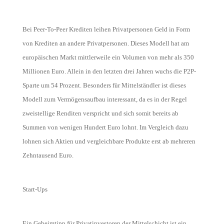
Bei Peer-To-Peer Krediten leihen Privatpersonen Geld in Form
von Krediten an andere Privatpersonen. Dieses Modell hat am
europäischen Markt mittlerweile ein Volumen von
mehr als 350
Millionen Euro. Allein in den letzten
drei
Jahren wuchs die
P2P
-
Sparte um 54 Prozent. Besonders für Mittelständler ist dieses
Modell zum Vermögensaufbau interessant, da es in der Regel
zweistellige Renditen verspricht und sich somit bereits ab
Summen von wenigen Hundert Euro lohnt. Im Vergleich dazu
lohnen sich Aktien und vergleichbare Produkte erst ab mehreren
Zehntausend Euro.
Start-Ups
Ein Geheimtipp für Privatinvestoren der Mittelschicht ist ein