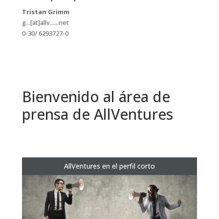
Tristan Grimm
g...[at]allv......net
0-30/ 6293727-0
Bienvenido al área de
prensa de AllVentures
AllVentures en el perfil corto